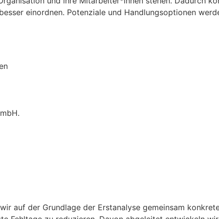
Organisation und ihre Mitarbeiter*innen stehen. Dadurch k
aft besser einordnen. Potenziale und Handlungsoptionen werde
en
 GmbH.
ir auf der Grundlage der Erstanalyse gemeinsam konkrete Z