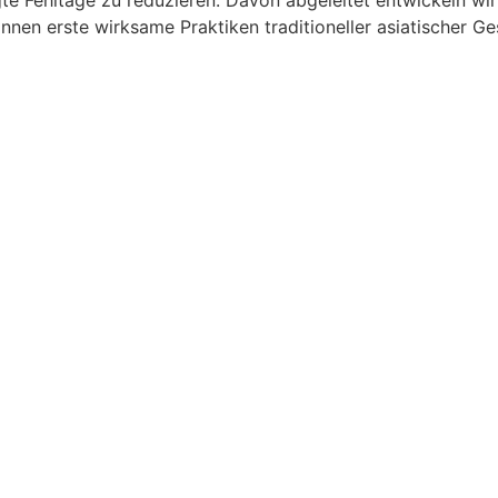
e Fehltage zu reduzieren. Davon abgeleitet entwickeln wi
innen erste wirksame Praktiken traditioneller asiatischer G